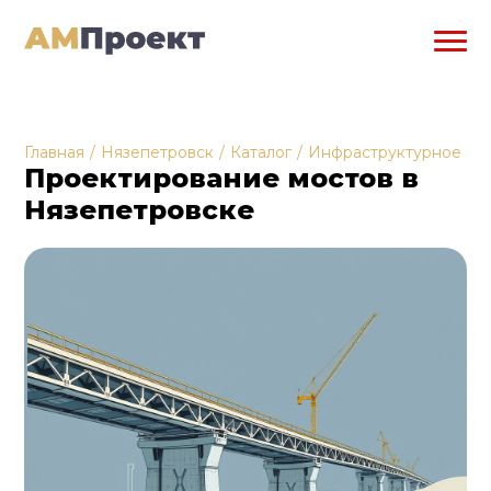
Главная
/
Нязепетровск
/
Каталог
/
Инфраструктурное пр
Проектирование мостов в
Нязепетровске