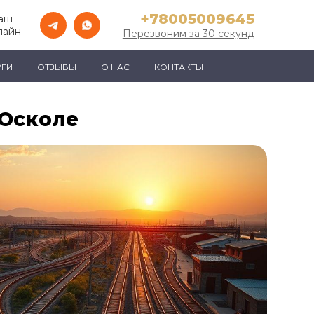
+78005009645
Ваш
лайн
Перезвоним за 30 секунд
УГИ
ОТЗЫВЫ
О НАС
КОНТАКТЫ
 Осколе