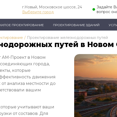
г.Новый, Московское шоссе, 24
Задайте 
вопрос он
Выберите город
ЖИЛОЕ ПРОЕКТИРОВАНИЕ
ПРОЕКТИРОВАНИЕ ЗДАНИЙ
УСЛ
ектирование
/
Проектирование железнодорожных путей
нодорожных путей в Новом
 АМ-Проект в Новом
, соединяющих города,
екты, которые
 эффективность движения
: от анализа местности до
ветствовали вашим
которые учитывают ваши
рузки от составов. Для