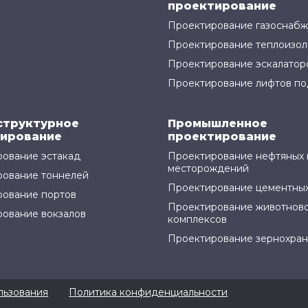
проектирование
Проектирование газоснаб
Проектирование теплоизол
Проектирование эскалатор
Проектирование лифтов по
структурное
Промышленное
ирование
проектирование
ование эстакад
Проектирование нефтяных 
месторождений
рование тоннелей
Проектирование цементных
ование портов
Проектирование животнов
ование вокзалов
комплексов
Проектирование зернохра
льзования
Политика конфиденциальности