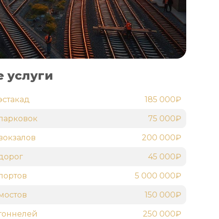
 услуги
эстакад
185 000₽
парковок
75 000₽
вокзалов
200 000₽
дорог
45 000₽
портов
5 000 000₽
мостов
150 000₽
тоннелей
250 000₽