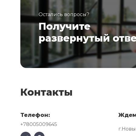
Остались вопросы?
Получите
развернутый отв
Контакты
Телефон:
Ждем
+78005009645
г.Новы