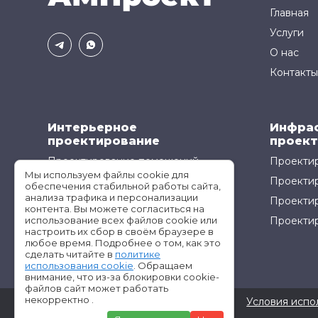
Главная
Услуги
О нас
Контакты
Интерьерное
Инфра
проектирование
проект
Проектирование помещений
Проектир
Мы используем файлы cookie для
Проектирование кухонь
Проекти
обеспечения стабильной работы сайта,
анализа трафика и персонализации
Проектир
контента. Вы можете согласиться на
использование всех файлов cookie или
Проектир
настроить их сбор в своём браузере в
любое время. Подробнее о том, как это
сделать читайте в
политике
использования cookie
. Обращаем
внимание, что из-за блокировки cookie-
файлов сайт может работать
некорректно .
©АМ-Проект все права защищены
Условия испо