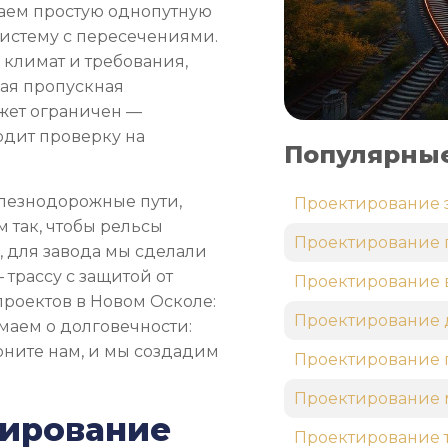
лаем простую однопутную
 систему с пересечениями.
 климат и требования,
кая пропускная
джет ограничен —
одит проверку на
Популярные
лезнодорожные пути,
Проектирование 
м так, чтобы рельсы
Проектирование 
 для завода мы сделали
 трассу с защитой от
Проектирование 
проектов в Новом Осколе:
Проектирование 
маем о долговечности:
воните нам, и мы создадим
Проектирование 
Проектирование 
тирование
Проектирование 