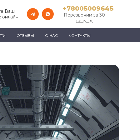
+78005009645
те Ваш
Перезвоним за 30
с онлайн
секунд
УГИ
ОТЗЫВЫ
О НАС
КОНТАКТЫ