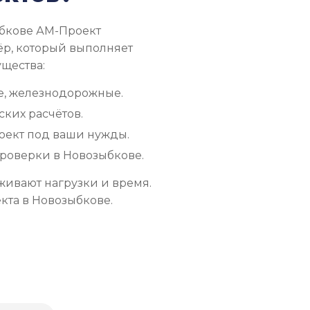
ыбкове АМ-Проект
ёр, который выполняет
ущества:
е, железнодорожные.
ких расчётов.
оект под ваши нужды.
проверки в Новозыбкове.
живают нагрузки и время.
кта в Новозыбкове.