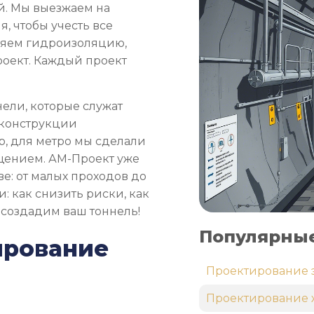
й. Мы выезжаем на
я, чтобы учесть все
вляем гидроизоляцию,
оект. Каждый проект
ели, которые служат
 конструкции
, для метро мы сделали
ещением. АМ-Проект уже
е: от малых проходов до
: как снизить риски, как
 создадим ваш тоннель!
Популярные
ирование
Проектирование 
Проектирование 