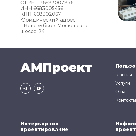
ОГРН 1136683002876
ИНН 6683005456
КПП: 668302067
Юридический адрес:
г.Новозыбков, Московское
шоссе, 24
Пользо
Главная
Услуги
О нас
Контакты
Интерьерное
Инфра
проектирование
проект