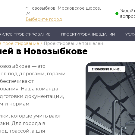
г.Новозыбков, Московское шоссе,
Задай
24
вопро
Выберите город
ЖИЛОЕ ПРОЕКТИРОВАНИЕ
ПРОЕКТИРОВАНИЕ ЗДАНИЙ
УСЛ
е проектирование
/
Проектирование тоннелей
лей в Новозыбкове
овозыбкове — это
ов под дорогами, горами
обеспечивают
зования. Наша команда
подготовки документации,
м и нормам.
ки, которые учитывают
зки. Для города в
од трассой, а для