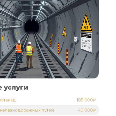
 услуги
эстакад
185 000₽
железнодорожных путей
40 000₽