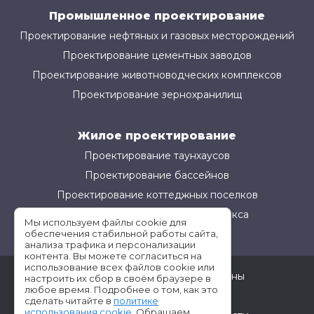
Промышленное проектирование
Проектирование нефтяных и газовых месторождений
Проектирование цементных заводов
Проектирование животноводческих комплексов
Проектирование зернохранилищ
Жилое проектирование
Проектирование таунхаусов
Проектирование бассейнов
Проектирование коттеджных поселков
Проектирование жилого комплекса
Мы используем файлы cookie для
обеспечения стабильной работы сайта,
анализа трафика и персонализации
контента. Вы можете согласиться на
использование всех файлов cookie или
©АМ-Проект все права защищены
настроить их сбор в своём браузере в
любое время. Подробнее о том, как это
Условия использования
сделать читайте в
политике
использования cookie
. Обращаем