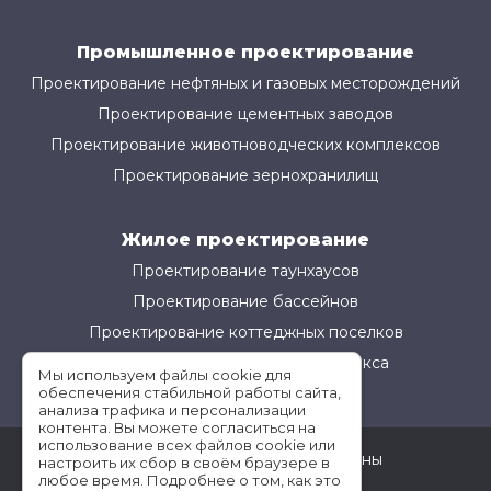
Промышленное проектирование
Проектирование нефтяных и газовых месторождений
Проектирование цементных заводов
Проектирование животноводческих комплексов
Проектирование зернохранилищ
Жилое проектирование
Проектирование таунхаусов
Проектирование бассейнов
Проектирование коттеджных поселков
Проектирование жилого комплекса
Мы используем файлы cookie для
обеспечения стабильной работы сайта,
анализа трафика и персонализации
контента. Вы можете согласиться на
использование всех файлов cookie или
©АМ-Проект все права защищены
настроить их сбор в своём браузере в
любое время. Подробнее о том, как это
Условия использования