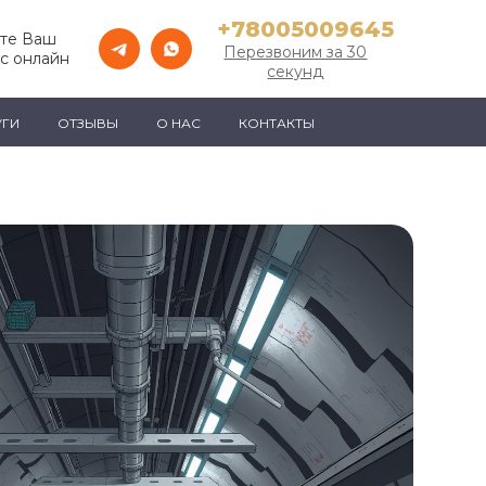
+78005009645
те Ваш
Перезвоним за 30
с онлайн
секунд
УГИ
ОТЗЫВЫ
О НАС
КОНТАКТЫ