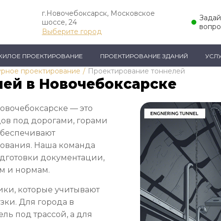
г.Новочебоксарск, Московское
Задай
шоссе, 24
вопро
Выберите город
ЖИЛОЕ ПРОЕКТИРОВАНИЕ
ПРОЕКТИРОВАНИЕ ЗДАНИЙ
УСЛ
урное проектирование
/
Проектирование тоннелей
ей в Новочебоксарске
овочебоксарске — это
ов под дорогами, горами
обеспечивают
зования. Наша команда
подготовки документации,
м и нормам.
ки, которые учитывают
зки. Для города в
ль под трассой, а для