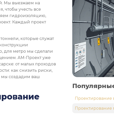
й. Мы выезжаем на
я, чтобы учесть все
вляем гидроизоляцию,
оект. Каждый проект
тоннели, которые служат
 конструкции
, для метро мы сделали
ещением. АМ-Проект уже
арске: от малых проходов
сти: как снизить риски,
и мы создадим ваш
Популярные
ирование
Проектирование 
Проектирование 