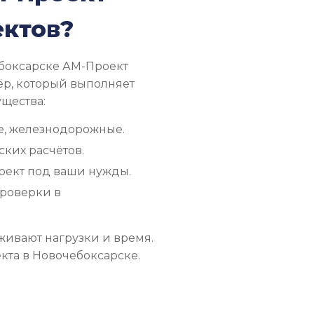
ектов?
ебоксарске АМ-Проект
ёр, который выполняет
ущества:
е, железнодорожные.
ких расчётов.
оект под ваши нужды.
проверки в
живают нагрузки и время.
кта в Новочебоксарске.