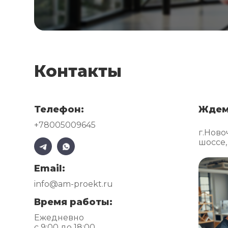
Контакты
Телефон:
Ждем
+78005009645
г.Ново
шоссе,
Email:
info@am-proekt.ru
Время работы:
Ежедневно
с 9:00 до 18:00