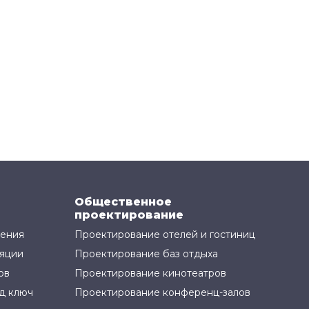
Общественное
проектирование
жения
Проектирование отелей и гостиниц
яции
Проектирование баз отдыха
ов
Проектирование кинотеатров
д ключ
Проектирование конференц-залов