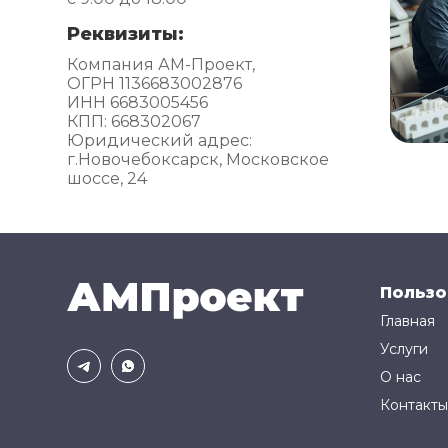
Реквизиты:
Компания АМ-Проект,
ОГРН 1136683002876
ИНН 6683005456
КПП: 668302067
Юридический адрес:
г.Новочебоксарск, Московское
шоссе, 24
Пользо
Главная
Услуги
О нас
Контакты