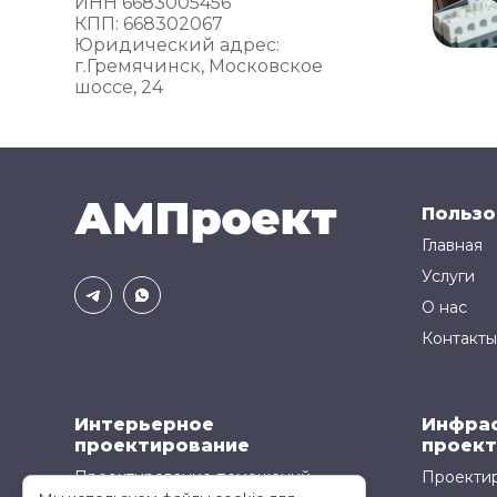
ИНН 6683005456
КПП: 668302067
Юридический адрес:
г.Гремячинск, Московское
шоссе, 24
Пользо
Главная
Услуги
О нас
Контакты
Интерьерное
Инфра
проектирование
проект
Проектирование помещений
Проектир