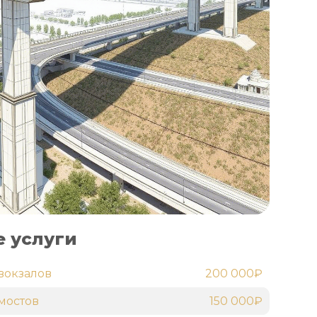
 услуги
вокзалов
200 000₽
мостов
150 000₽