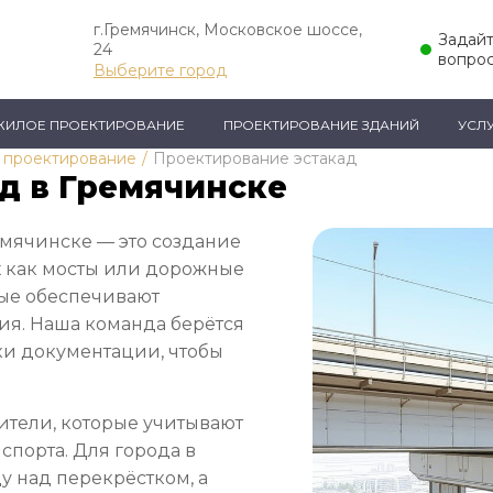
г.Гремячинск, Московское шоссе,
Задай
24
вопро
Выберите город
ЖИЛОЕ ПРОЕКТИРОВАНИЕ
ПРОЕКТИРОВАНИЕ ЗДАНИЙ
УСЛ
 проектирование
/
Проектирование эстакад
д в Гремячинске
емячинске — это создание
х как мосты или дорожные
рые обеспечивают
ия. Наша команда берётся
вки документации, чтобы
ители, которые учитывают
нспорта. Для города в
 над перекрёстком, а