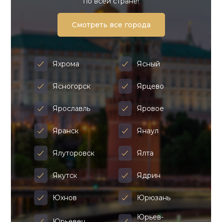
по всей стране!
Смотреть все города
Яхрома
Ясный
Ясногорск
Ярцево
Ярославль
Яровое
Яранск
Янаул
Ялуторовск
Ялта
Якутск
Ядрин
Юхнов
Юрюзань
Юрьев-
Юрьевец