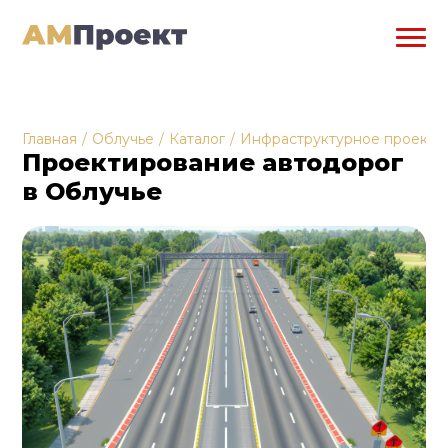
Главная
/
Облучье
/
Каталог
/
Инфраструктурное проекти
Проектирование автодорог
в Облучье