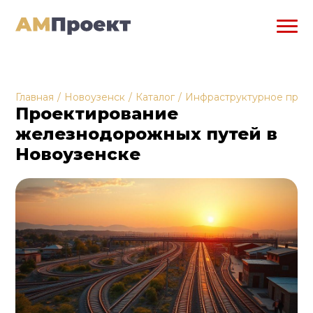
Главная
/
Новоузенск
/
Каталог
/
Инфраструктурное прое
Проектирование
железнодорожных путей в
Новоузенске