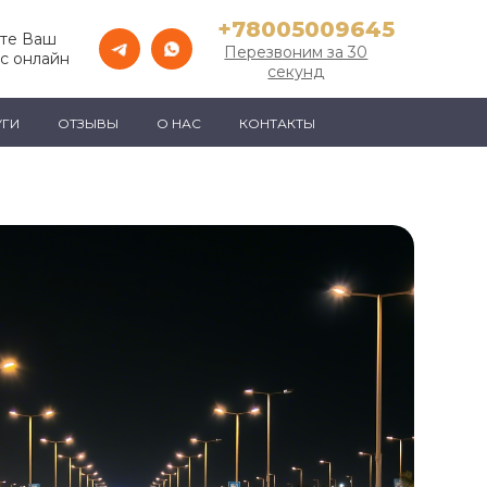
+78005009645
те Ваш
Перезвоним за 30
с онлайн
секунд
УГИ
ОТЗЫВЫ
О НАС
КОНТАКТЫ