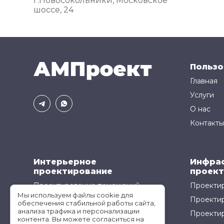
г.Новосокольники, Московское
шоссе, 24
Пользо
Главная
Услуги
О нас
Контакты
Интерьерное
Инфра
проектирование
проект
Проектирование помещений
Проектир
Мы используем файлы cookie для
Проектирование кухонь
Проекти
обеспечения стабильной работы сайта,
анализа трафика и персонализации
Проектир
контента. Вы можете согласиться на