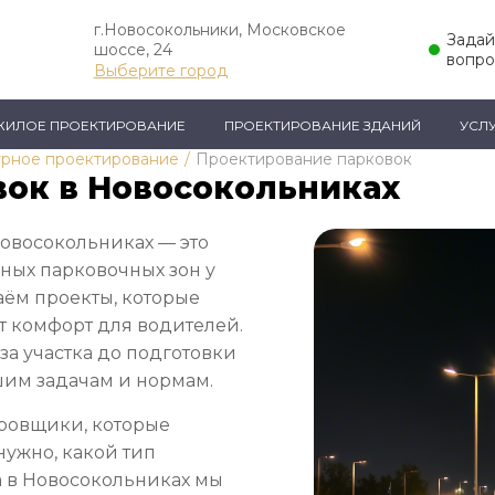
г.Новосокольники, Московское
Задай
шоссе, 24
вопро
Выберите город
ЖИЛОЕ ПРОЕКТИРОВАНИЕ
ПРОЕКТИРОВАНИЕ ЗДАНИЙ
УСЛ
рное проектирование
/
Проектирование парковок
ок в Новосокольниках
овосокольниках — это
сных парковочных зон у
аём проекты, которые
т комфорт для водителей.
иза участка до подготовки
шим задачам и нормам.
ровщики, которые
нужно, какой тип
а в Новосокольниках мы