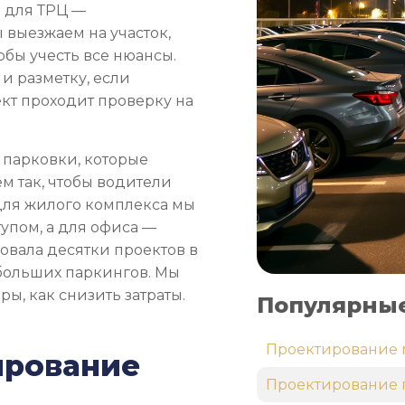
а для ТРЦ —
 выезжаем на участок,
обы учесть все нюансы.
и разметку, если
кт проходит проверку на
 парковки, которые
м так, чтобы водители
для жилого комплекса мы
упом, а для офиса —
овала десятки проектов в
 больших паркингов. Мы
ы, как снизить затраты.
Популярные
Проектирование 
ирование
Проектирование 