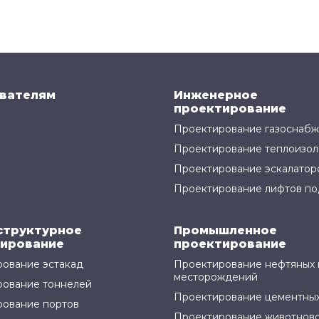
вателям
Инженерное
проектирование
Проектирование газоснаб
Проектирование теплоизол
Проектирование эскалатор
Проектирование лифтов по
структурное
Промышленное
ирование
проектирование
ование эстакад
Проектирование нефтяных 
месторождений
рование тоннелей
Проектирование цементных
ование портов
Проектирование животнов