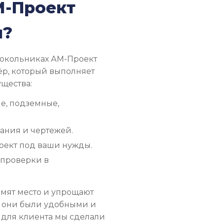
М-Проект
н?
осокольниках АМ-Проект
ёр, который выполняет
ущества:
е, подземные,
ния и чертежей.
оект под ваши нужды.
 проверки в
омят место и упрощают
ы они были удобными и
 для клиента мы сделали