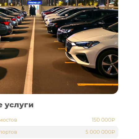
 услуги
мостов
150 000₽
портов
5 000 000₽