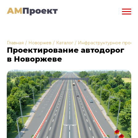
Главная
/
Новоржев
/
Каталог
/
Инфраструктурное проек
Проектирование автодорог
в Новоржеве