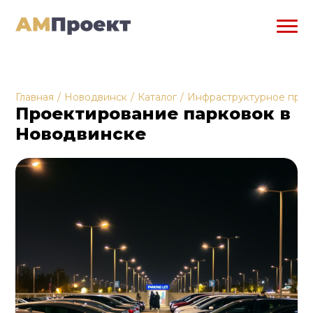
Главная
/
Новодвинск
/
Каталог
/
Инфраструктурное прое
Проектирование парковок в
Новодвинске