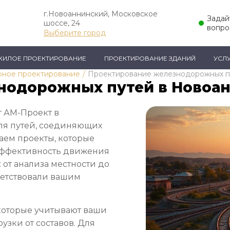
г.Новоаннинский, Московское
Задай
шоссе, 24
вопро
Выберите город
ЖИЛОЕ ПРОЕКТИРОВАНИЕ
ПРОЕКТИРОВАНИЕ ЗДАНИЙ
УСЛ
рное проектирование
/
Проектирование железнодорожных п
нодорожных путей в Новоа
 АМ-Проект в
ля путей, соединяющих
аем проекты, которые
 эффективность движения
: от анализа местности до
ветствовали вашим
которые учитывают ваши
рузки от составов. Для