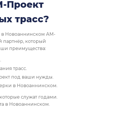
М-Проект
ых трасс?
. в Новоаннинском АМ-
 партнёр, который
Наши преимущества:
.
ния трасс.
оект под ваши нужды.
верки в Новоаннинском.
которые служат годами.
та в Новоаннинском.