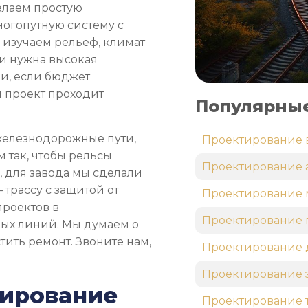
елаем простую
ногопутную систему с
 изучаем рельеф, климат
ли нужна высокая
ки, если бюджет
 проект проходит
Популярные
железнодорожные пути,
Проектирование 
м так, чтобы рельсы
Проектирование 
 для завода мы сделали
 трассу с защитой от
Проектирование 
проектов в
Проектирование 
ных линий. Мы думаем о
тить ремонт. Звоните нам,
Проектирование 
Проектирование 
тирование
Проектирование 