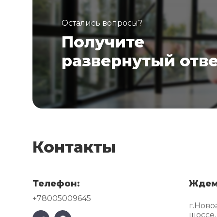
Остались вопросы?
Получите
развернутый отв
Контакты
Телефон:
Ждем
+78005009645
г.Ново
шоссе,