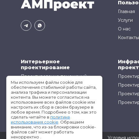
Пользо
Главная
Услуги
О нас
Контакты
Интерьерное
Инфра
проектирование
проект
Проектирование помещений
Проектир
Мы используем файлы cookie для
Проектирование кухонь
Проекти
обеспечения стабильной работы сайта,
анализа трафика и персонализации
Проектир
контента. Вы можете согласиться на
использование всех файлов cookie или
Проектир
настроить их сбор в своём браузере в
любое время. Подробнее о том, как это
сделать читайте в
политике
использования cookie
. Обращаем
внимание, что из-за блокировки cookie-
файлов сайт может работать
некорректно .
©АМ-Проект все права защищены
Условия испо