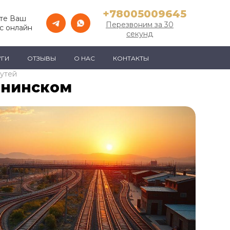
+78005009645
те Ваш
Перезвоним за 30
с онлайн
секунд
УГИ
ОТЗЫВЫ
О НАС
КОНТАКТЫ
утей
ннинском