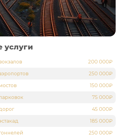
 услуги
вокзалов
200 000₽
аэропортов
250 000₽
мостов
150 000₽
парковок
75 000₽
дорог
45 000₽
эстакад
185 000₽
тоннелей
250 000₽