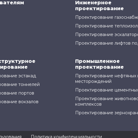
вателям
Инженерное
проектирование
Проектирование газоснаб
Проектирование теплоизол
Проектирование эскалатор
Проектирование лифтов по
структурное
Промышленное
ирование
проектирование
ование эстакад
Проектирование нефтяных 
месторождений
рование тоннелей
Проектирование цементных
ование портов
Проектирование животнов
ование вокзалов
комплексов
Проектирование зернохра
льзования
Политика конфиденциальности