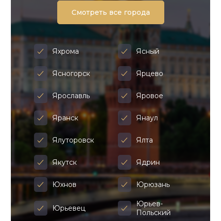
Смотреть все города
Яхрома
Ясный
Ясногорск
Ярцево
Ярославль
Яровое
Яранск
Янаул
Ялуторовск
Ялта
Якутск
Ядрин
Юхнов
Юрюзань
Юрьев-
Юрьевец
Польский