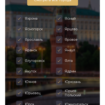
Смотреть все города
Яхрома
Ясный
Ясногорск
Ярцево
Ярославль
Яровое
Яранск
Янаул
Ялуторовск
Ялта
Якутск
Ядрин
Юхнов
Юрюзань
Юрьев-
Юрьевец
Польский
Юрга
Южноуральск