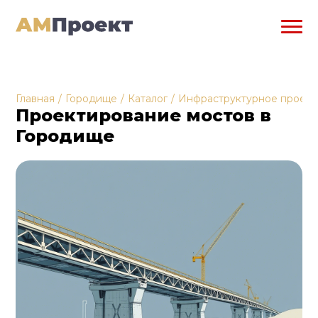
Главная
/
Городище
/
Каталог
/
Инфраструктурное проек
Проектирование мостов в
Городище