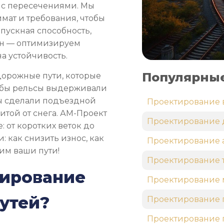
у с пересечениями. Мы
имат и требования, чтобы
опускная способность,
ен — оптимизируем
а устойчивость.
Популярные
дорожные пути, которые
чтобы рельсы выдерживали
мы сделали подъездной
Проектирование 
щитой от снега. АМ-Проект
Проектирование 
: от коротких веток до
 как снизить износ, как
Проектирование 
дим ваши пути!
Проектирование 
тирование
Проектирование 
утей?
Проектирование 
Проектирование 