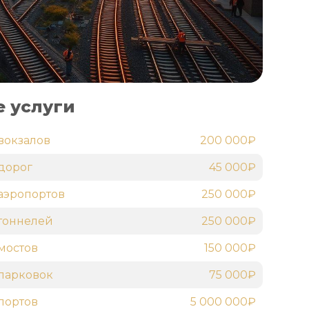
 услуги
вокзалов
200 000₽
дорог
45 000₽
аэропортов
250 000₽
тоннелей
250 000₽
мостов
150 000₽
парковок
75 000₽
портов
5 000 000₽