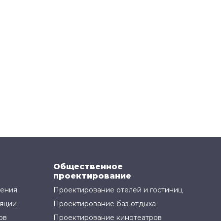
Общественное
проектирование
жения
Проектирование отелей и гостиниц
яции
Проектирование баз отдыха
ов
Проектирование кинотеатров