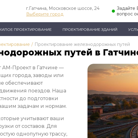
г.Гатчина, Московское шоссе, 24
Задайте
вопрос о
Выберите город
ЖИЛОЕ ПРОЕКТИРОВАНИЕ
ПРОЕКТИРОВАНИЕ ЗДАНИЙ
УСЛ
оектирование
/
Проектирование железнодорожных путей
нодорожных путей в Гатчин
 АМ-Проект в Гатчине —
ющих города, заводы или
ые обеспечивают
 движения поездов. Наша
естности до подготовки
 вашим задачам и нормам.
которые учитывают ваши
рузки от составов. Для
остую однопутную трассу,