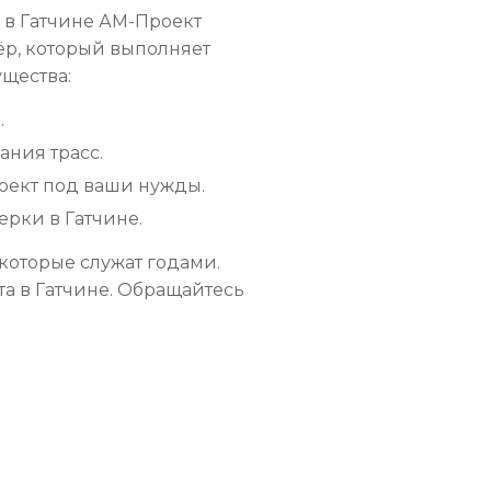
 в Гатчине АМ-Проект
ёр, который выполняет
ущества:
.
ния трасс.
оект под ваши нужды.
ерки в Гатчине.
которые служат годами.
а в Гатчине. Обращайтесь