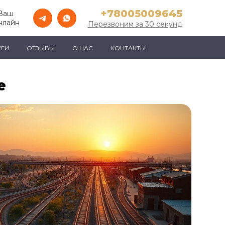
+78005009645
 Ваш
нлайн
Перезвоним за 30 секунд
УГИ
ОТЗЫВЫ
О НАС
КОНТАКТЫ
е