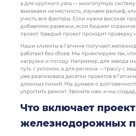
а для крупного узла — многопутную систем
выезжаем на местность, изучаем рельеф, кл
учесть все факторы. Если нужна высокая пр
добавляем развязки, если бюджет огранич
проект. Каждый проект проходит проверку н
Наши клиенты в Гатчине получают железно
работают без сбоев. Мы проектируем так, 
нагрузки и погоду. Например, для завода 
путь с уклоном, а для региона — трассу с за
уже реализовала десятки проектов в Гатчине
длинных линий. Мы думаем о долговечности:
упростить ремонт. Звоните нам, и мы созда
Что включает проек
железнодорожных п