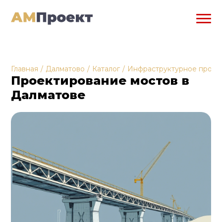
Главная
/
Далматово
/
Каталог
/
Инфраструктурное проек
Проектирование мостов в
Далматове