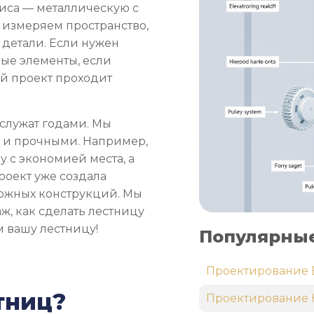
иса — металлическую с
 измеряем пространство,
 детали. Если нужен
ые элементы, если
й проект проходит
служат годами. Мы
и и прочными. Например,
 с экономией места, а
оект уже создала
ложных конструкций. Мы
ж, как сделать лестницу
м вашу лестницу!
Популярные
Проектирование 
тниц?
Проектирование