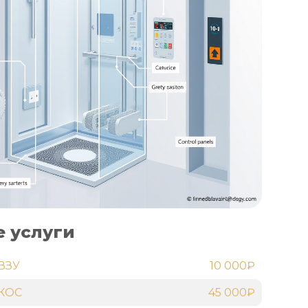
 услуги
ВЗУ
10 000₽
 КОС
45 000₽