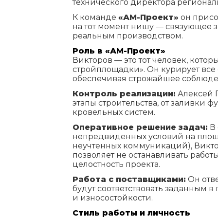
технического директора региона
К команде
«АМ-Проект»
он присо
на тот момент нишу — связующее 
реальным производством.
Роль в «АМ-Проект»
Викторов — это тот человек, кото
стройплощадки». Он курирует все
обеспечивая строжайшее соблюде
Контроль реализации:
Алексей 
этапы строительства, от заливки 
кровельных систем.
Оперативное решение задач:
В 
непредвиденных условий на площ
неучтенных коммуникаций), Викто
позволяет не останавливать работ
целостность проекта.
Работа с поставщиками:
Он отве
будут соответствовать заданным в
и износостойкости.
Стиль работы и личность