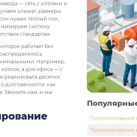
завода — сеть с котлами и
зучаем климат, размеры
Если нужен тёплый пол,
имизируем систему.
тствие стандартам.
оторое работает без
 распределялось
инимальными. Например,
котлом, а для офиса — с
е реализовала десятки
 о долговечности: как
. Звоните нам, и мы
Популярные
ирование
Проектирование 
Проектирование 