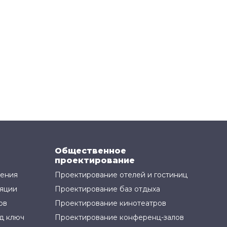
Общественное
проектирование
жения
Проектирование отелей и гостиниц
яции
Проектирование баз отдыха
ов
Проектирование кинотеатров
д ключ
Проектирование конференц-залов