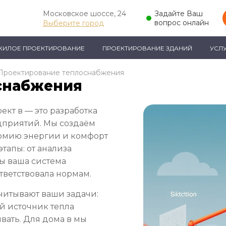
Московское шоссе, 24
Задайте Ваш
вопрос онлайн
Выберите город
ЖИЛОЕ ПРОЕКТИРОВАНИЕ
ПРОЕКТИРОВАНИЕ ЗДАНИЙ
УСЛ
Проектирование теплоснабжения
снабжения
кт в — это разработка
дприятий. Мы создаём
номию энергии и комфорт
тапы: от анализа
бы ваша система
тветствовала нормам.
читывают ваши задачи:
й источник тепла
вать. Для дома в мы