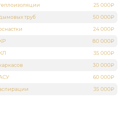
теплоизоляции
25 000₽
дымовых труб
50 000₽
оснастки
24 000₽
КР
80 000₽
 КЛ
35 000₽
каркасов
30 000₽
АСУ
60 000₽
 аспирации
35 000₽