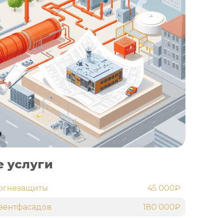
 услуги
огнезащиты
45 000₽
вентфасадов
180 000₽