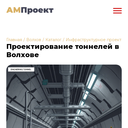
Главная
/
Волхов
/
Каталог
/
Инфраструктурное проектир
Проектирование тоннелей в
Волхове