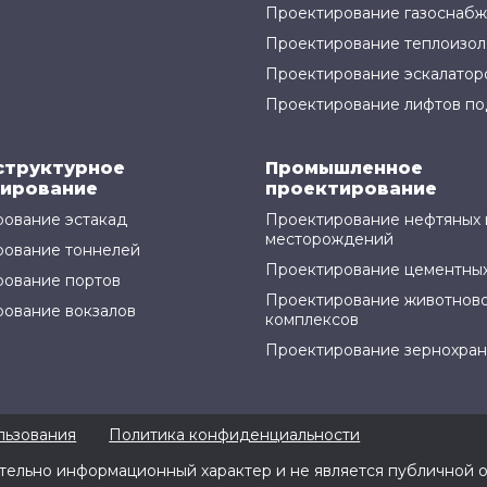
Проектирование газоснаб
Проектирование теплоизол
Проектирование эскалатор
Проектирование лифтов по
структурное
Промышленное
ирование
проектирование
ование эстакад
Проектирование нефтяных 
месторождений
рование тоннелей
Проектирование цементных
ование портов
Проектирование животнов
ование вокзалов
комплексов
Проектирование зернохра
льзования
Политика конфиденциальности
тельно информационный характер и не является публичной о