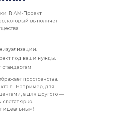
ки. В АМ-Проект
ёр, который выполняет
ущества:
визуализации.
оект под ваши нужды.
 стандартам .
бражает пространства.
та в . Например, для
центами, а для другого —
светят ярко.
т идеальным!