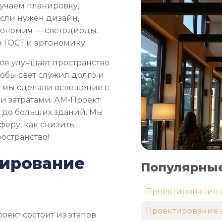
зучаем планировку,
 Если нужен дизайн,
кономия — светодиоды.
 ГОСТ и эргономику.
ое улучшает пространство
тобы свет служил долго и
а мы сделали освещение с
и затратами. АМ-Проект
р до больших зданий. Мы
феру, как снизить
остранство!
тирование
Популярные
Проектирование
Проектирование 
ект состоит из этапов