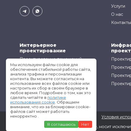
Услуги
О нас
Контакты
Интерьерное
Инфра
проектирование
проект
Проектирование помещений
Проектир
Мы используем файлы cookie для
Проектирование кухонь
Проекти
обеспечения стабильной работы сайта,
анализа трафика и персонализации
Проектир
контента. Вы можете согласиться на
использование всех файлов cookie или
Проектир
настроить их сбор в своём браузере в
любое время. Подробнее о том, как это
сделать читайте в
политике
использования cookie
. Обращаем
внимание, что из-за блокировки cookie-
файлов сайт может работать
некорректно .
©АМ-Проект все права защищены
Условия испо
Я соглашаюсь
Нет
Информация, размещённая на сайте, носит исключи