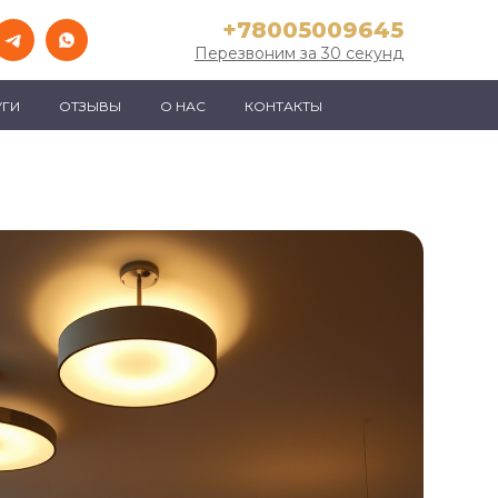
+78005009645
Перезвоним за 30 секунд
УГИ
ОТЗЫВЫ
О НАС
КОНТАКТЫ