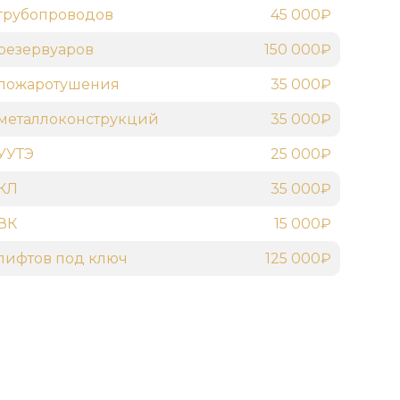
трубопроводов
45 000₽
резервуаров
150 000₽
 пожаротушения
35 000₽
металлоконструкций
35 000₽
УУТЭ
25 000₽
 КЛ
35 000₽
ВК
15 000₽
лифтов под ключ
125 000₽