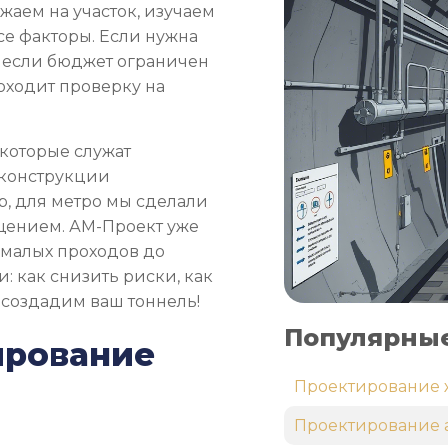
аем на участок, изучаем
все факторы. Если нужна
 если бюджет ограничен
оходит проверку на
 которые служат
 конструкции
, для метро мы сделали
ещением. АМ-Проект уже
т малых проходов до
: как снизить риски, как
 создадим ваш тоннель!
Популярные
ирование
Проектирование 
Проектирование 