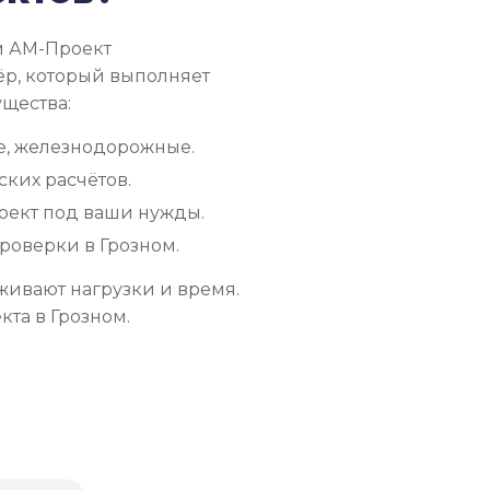
ом АМ-Проект
ёр, который выполняет
ущества:
е, железнодорожные.
ких расчётов.
оект под ваши нужды.
роверки в Грозном.
живают нагрузки и время.
та в Грозном.