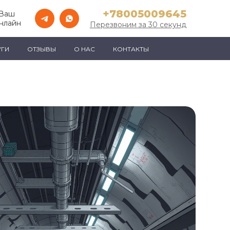
+78005009645
 Ваш
нлайн
Перезвоним за 30 секунд
УГИ
ОТЗЫВЫ
О НАС
КОНТАКТЫ