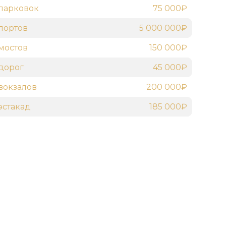
парковок
75 000₽
портов
5 000 000₽
мостов
150 000₽
дорог
45 000₽
вокзалов
200 000₽
эстакад
185 000₽