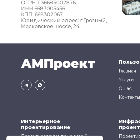
ОГРН 1136683002876
ИНН 6683005456
КПП: 668302067
Юридический адрес: г.Грозный,
Московское шоссе, 24
Пользо
Главная
Услуги
О нас
Контакты
Интерьерное
Инфра
проектирование
проект
Проектирование помещений
Проектир