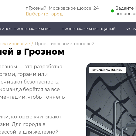
г.Грозный, Московское шоссе, 24
Задайте
вопрос о
Выберите город
ЖИЛОЕ ПРОЕКТИРОВАНИЕ
ПРОЕКТИРОВАНИЕ ЗДАНИЙ
УСЛ
оектирование
/
Проектирование тоннелей
ей в Грозном
розном — это разработка
огами, горами или
печивают безопасность,
команда берётся за все
ументации, чтобы тоннель
ки, которые учитывают
зки. Для города в
ассой, а для железной