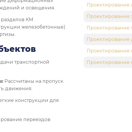
ие деформационных
Проектирование 
аждений и освещения.
Проектирование 
 разделов КМ
струкции железобетонные)
Проектирование 
ртизы.
Проектирование 
бъектов
Проектирование 
адачи транспортной
Проектирование 
ы:
Рассчитаны на пропуск
ть движения.
егкие конструкции для
рование переездов