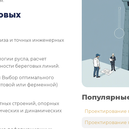
м.
овых
лиза и точных инженерных
огии русла, расчет
ьности береговых линий.
:
Выбор оптимального
антовой или ферменной)
Популярные
тных строений, опорных
тических и динамических
Проектирование 
Проектирование 