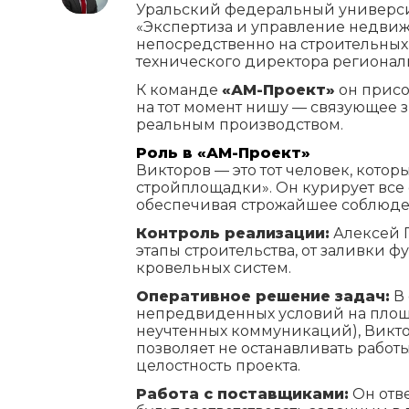
Уральский федеральный универси
«Экспертиза и управление недвиж
непосредственно на строительных 
технического директора региона
К команде
«АМ-Проект»
он присо
на тот момент нишу — связующее 
реальным производством.
Роль в «АМ-Проект»
Викторов — это тот человек, кото
стройплощадки». Он курирует все
обеспечивая строжайшее соблюде
Контроль реализации:
Алексей 
этапы строительства, от заливки 
кровельных систем.
Оперативное решение задач:
В 
непредвиденных условий на площ
неучтенных коммуникаций), Викто
позволяет не останавливать работ
целостность проекта.
Работа с поставщиками:
Он отве