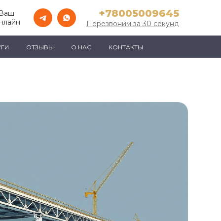
+78005009645
 Ваш
нлайн
Перезвоним за 30 секунд
УГИ
ОТЗЫВЫ
О НАС
КОНТАКТЫ