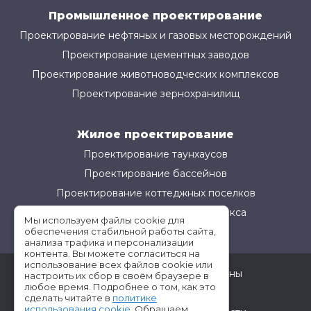
Промышленное проектирование
Проектирование нефтяных и газовых месторождений
Проектирование цементных заводов
Проектирование животноводческих комплексов
Проектирование зернохранилищ
Жилое проектирование
Проектирование таунхаусов
Проектирование бассейнов
Проектирование коттеджных поселков
Проектирование жилого комплекса
Мы используем файлы cookie для
обеспечения стабильной работы сайта,
анализа трафика и персонализации
контента. Вы можете согласиться на
использование всех файлов cookie или
©АМ-Проект все права защищены
настроить их сбор в своём браузере в
любое время. Подробнее о том, как это
Условия использования
сделать читайте в
политике
использования cookie
. Обращаем