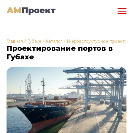
Главная
/
Губаха
/
Каталог
/
Инфраструктурное проектиро
Проектирование портов в
Губахе