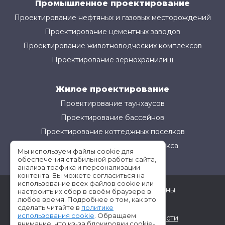
Промышленное проектирование
Проектирование нефтяных и газовых месторождений
Проектирование цементных заводов
Проектирование животноводческих комплексов
Проектирование зернохранилищ
Жилое проектирование
Проектирование таунхаусов
Проектирование бассейнов
Проектирование коттеджных поселков
Проектирование жилого комплекса
Мы используем файлы cookie для
обеспечения стабильной работы сайта,
анализа трафика и персонализации
контента. Вы можете согласиться на
использование всех файлов cookie или
©АМ-Проект все права защищены
настроить их сбор в своём браузере в
любое время. Подробнее о том, как это
Условия использования
сделать читайте в
политике
использования cookie
. Обращаем
Политика конфиденциальности
внимание, что из-за блокировки cookie-