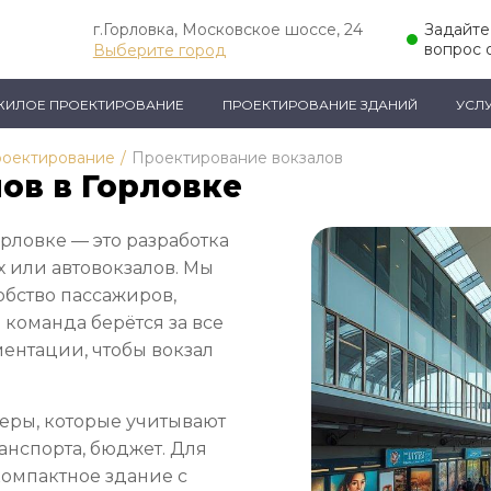
г.Горловка, Московское шоссе, 24
Задайте
вопрос 
Выберите город
ЖИЛОЕ ПРОЕКТИРОВАНИЕ
ПРОЕКТИРОВАНИЕ ЗДАНИЙ
УСЛ
роектирование
/
Проектирование вокзалов
ов в Горловке
рловке — это разработка
 или автовокзалов. Мы
обство пассажиров,
 команда берётся за все
ментации, чтобы вокзал
еры, которые учитывают
анспорта, бюджет. Для
компактное здание с