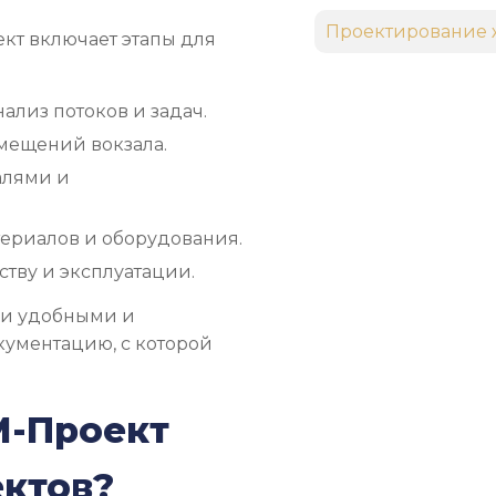
Проектирование 
ект включает этапы для
нализ потоков и задач.
омещений вокзала.
алями и
ериалов и оборудования.
тву и эксплуатации.
ли удобными и
кументацию, с которой
М-Проект
ектов?