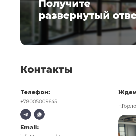
Получите
развернутый отв
Контакты
Телефон:
Ждем
+78005009645
г.Горл
Email: