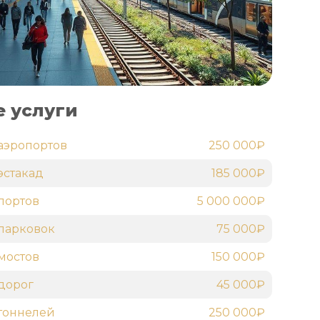
 услуги
аэропортов
250 000₽
эстакад
185 000₽
портов
5 000 000₽
парковок
75 000₽
мостов
150 000₽
дорог
45 000₽
тоннелей
250 000₽