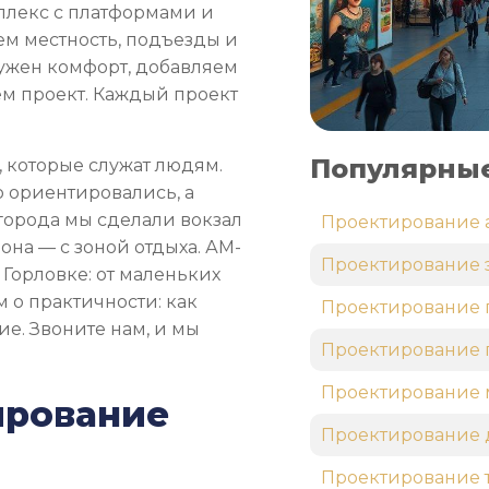
мплекс с платформами и
ем местность, подъезды и
 нужен комфорт, добавляем
м проект. Каждый проект
Популярные
 которые служат людям.
о ориентировались, а
 города мы сделали вокзал
Проектирование 
она — с зоной отдыха. АМ-
Проектирование 
 Горловке: от маленьких
 о практичности: как
Проектирование 
ие. Звоните нам, и мы
Проектирование 
Проектирование 
ирование
Проектирование 
Проектирование 