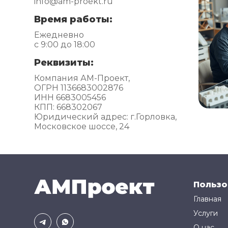
info@am-proekt.ru
Время работы:
Ежедневно
с 9:00 до 18:00
Реквизиты:
Компания АМ-Проект,
ОГРН 1136683002876
ИНН 6683005456
КПП: 668302067
Юридический адрес: г.Горловка,
Московское шоссе, 24
Пользо
Главная
Услуги
О нас