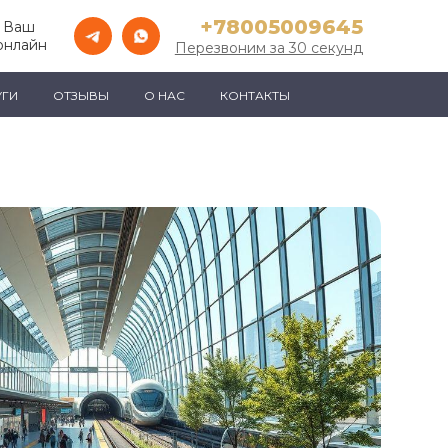
+78005009645
 Ваш
онлайн
Перезвоним за 30 секунд
УГИ
ОТЗЫВЫ
О НАС
КОНТАКТЫ