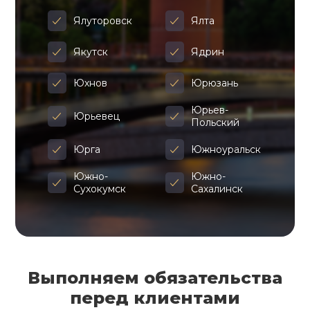
Ялуторовск
Ялта
Якутск
Ядрин
Юхнов
Юрюзань
Юрьев-
Юрьевец
Польский
Юрга
Южноуральск
Южно-
Южно-
Сухокумск
Сахалинск
Выполняем обязательства
перед клиентами