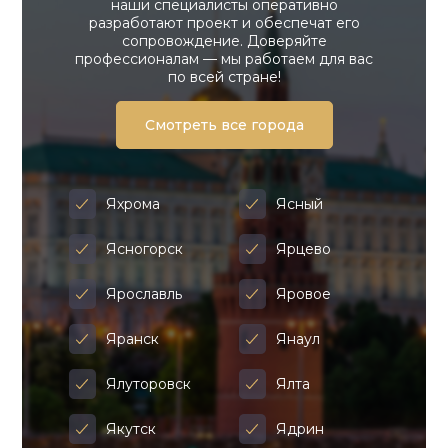
наши специалисты оперативно
разработают проект и обеспечат его
сопровождение. Доверяйте
профессионалам — мы работаем для вас
по всей стране!
Смотреть все города
Яхрома
Ясный
Ясногорск
Ярцево
Ярославль
Яровое
Яранск
Янаул
Ялуторовск
Ялта
Якутск
Ядрин