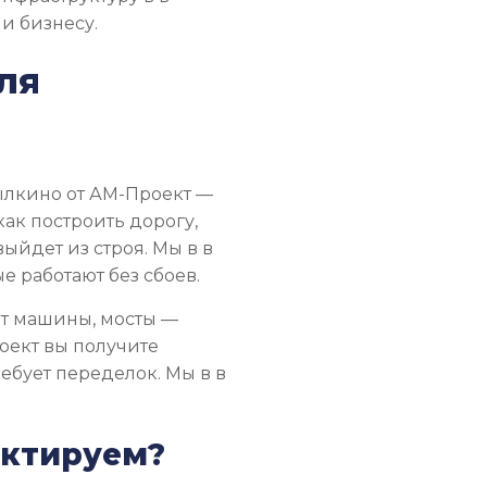
и бизнесу.
ля
ылкино от АМ-Проект —
как построить дорогу,
выйдет из строя. Мы в в
 работают без сбоев.
т машины, мосты —
роект вы получите
ебует переделок. Мы в в
ектируем?