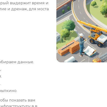
торый выдержит время и
ие и дренаж, для моста
собираем данные.
.
.
.
вылкино.
обы показать вам
инфраструктуру в в