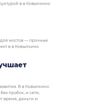
руктурой в в Ковылкино:
 для мостов — прочные
оект в в Ковылкино
лучшает
азвитие. В в Ковылкино
без пробок, и сети,
ит время, деньги и