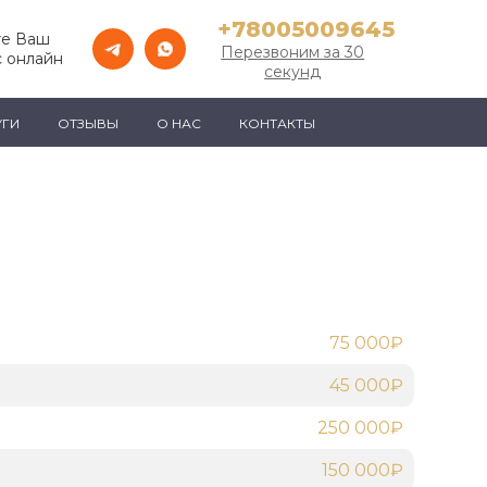
+78005009645
те Ваш
Перезвоним за 30
 онлайн
секунд
УГИ
ОТЗЫВЫ
О НАС
КОНТАКТЫ
75 000₽
45 000₽
250 000₽
150 000₽