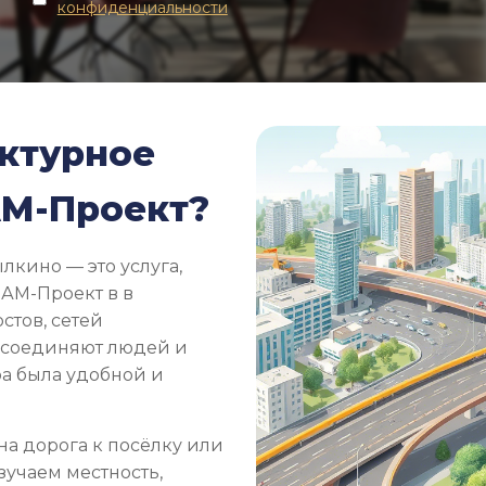
конфиденциальности
уктурное
АМ-Проект?
лкино — это услуга,
 АМ-Проект в в
стов, сетей
е соединяют людей и
ра была удобной и
на дорога к посёлку или
зучаем местность,