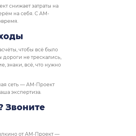
кт снижает затраты на
ерём на себя. С АМ-
овремя.
дходы
счёты, чтобы всё было
ы дороги не трескались,
, знаки, всё, что нужно
ная сеть — АМ-Проект
наша экспертиза.
? Звоните
ылкино от АМ-Проект —