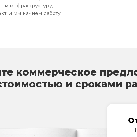
аём инфраструктуру,
кт, и мы начнём работу
те коммерческое предл
стоимостью и сроками р
О