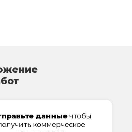
ожение
абот
тправьте данные
чтобы
получить коммерческое