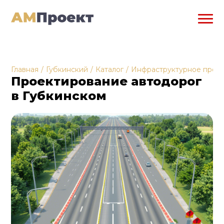
Главная
/
Губкинский
/
Каталог
/
Инфраструктурное прое
Проектирование автодорог
в Губкинском