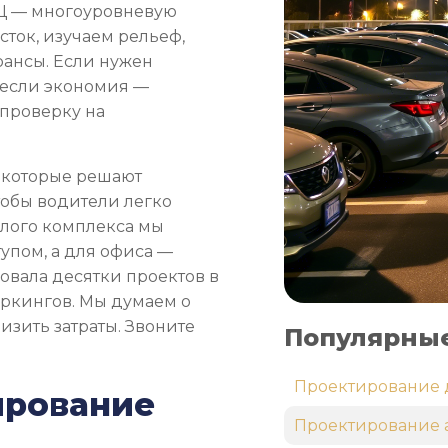
ТРЦ — многоуровневую
сток, изучаем рельеф,
юансы. Если нужен
 если экономия —
 проверку на
 которые решают
тобы водители легко
илого комплекса мы
упом, а для офиса —
овала десятки проектов в
аркингов. Мы думаем о
изить затраты. Звоните
Популярные
Проектирование 
ирование
Проектирование 