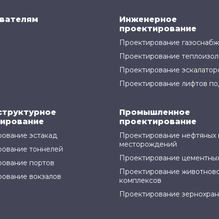
вателям
Инженерное
проектирование
Проектирование газоснаб
Проектирование теплоизол
Проектирование эскалатор
Проектирование лифтов по
структурное
Промышленное
ирование
проектирование
ование эстакад
Проектирование нефтяных 
месторождений
рование тоннелей
Проектирование цементных
ование портов
Проектирование животнов
ование вокзалов
комплексов
Проектирование зернохра