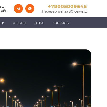
+78005009645
Ваш
лайн
Перезвоним за 30 секунд
УГИ
ОТЗЫВЫ
О НАС
КОНТАКТЫ