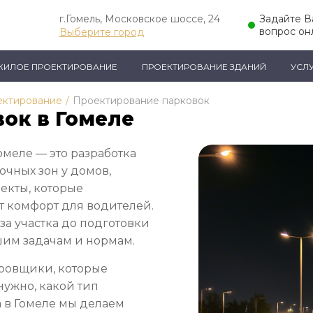
г.Гомель, Московское шоссе, 24
Задайте 
вопрос он
Выберите город
ЖИЛОЕ ПРОЕКТИРОВАНИЕ
ПРОЕКТИРОВАНИЕ ЗДАНИЙ
УСЛ
ектирование
/
Проектирование парковок
ок в Гомеле
омеле — это разработка
очных зон у домов,
екты, которые
т комфорт для водителей.
иза участка до подготовки
шим задачам и нормам.
ровщики, которые
нужно, какой тип
а в Гомеле мы делаем