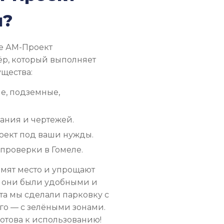
н?
ле АМ-Проект
ёр, который выполняет
ущества:
е, подземные,
ния и чертежей.
оект под ваши нужды.
проверки в Гомеле.
омят место и упрощают
ы они были удобными и
та мы сделали парковку с
го — с зелёными зонами.
готова к использованию!