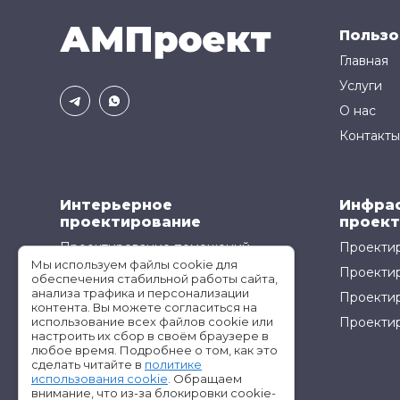
Пользо
Главная
Услуги
О нас
Контакты
Интерьерное
Инфра
проектирование
проект
Проектирование помещений
Проектир
Мы используем файлы cookie для
Проектирование кухонь
Проекти
обеспечения стабильной работы сайта,
анализа трафика и персонализации
Проектир
контента. Вы можете согласиться на
использование всех файлов cookie или
Проектир
настроить их сбор в своём браузере в
любое время. Подробнее о том, как это
сделать читайте в
политике
использования cookie
. Обращаем
внимание, что из-за блокировки cookie-