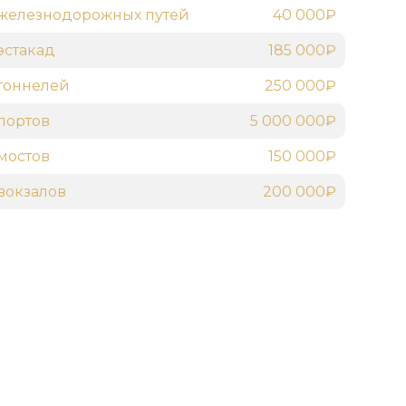
железнодорожных путей
40 000₽
эстакад
185 000₽
тоннелей
250 000₽
портов
5 000 000₽
мостов
150 000₽
вокзалов
200 000₽