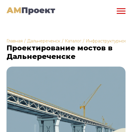
Главная
/
Дальнереченск
/
Каталог
/
Инфраструктурное п
Проектирование мостов в
Дальнереченске