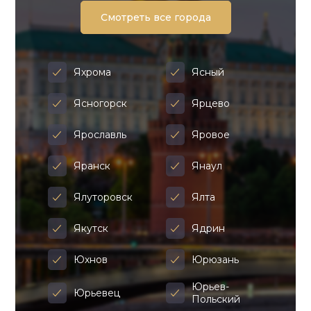
Смотреть все города
Яхрома
Ясный
Ясногорск
Ярцево
Ярославль
Яровое
Яранск
Янаул
Ялуторовск
Ялта
Якутск
Ядрин
Юхнов
Юрюзань
Юрьев-
Юрьевец
Польский